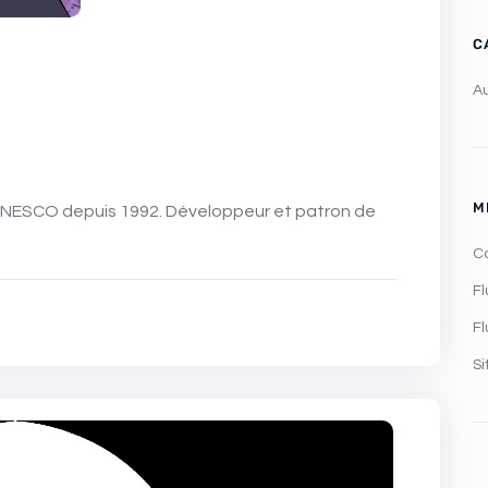
C
A
M
C
Fl
F
S