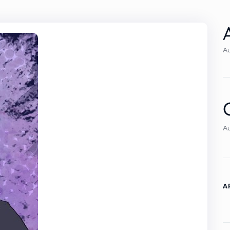
Au
A
A