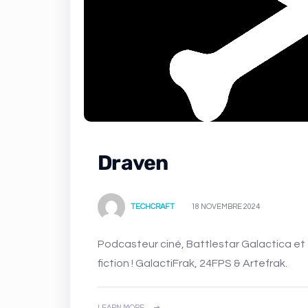
Draven
TECHCRAFT
18 NOVEMBRE 2024
Podcasteur ciné, Battlestar Galactica et tech, avec un goût prononcé pour la science-
fiction ! GalactiFrak, 24FPS & Artefrak.
LEARN MORE