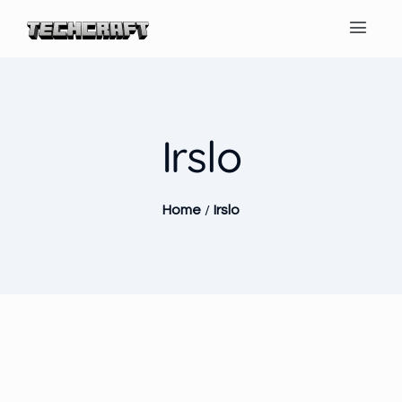
Irslo
Home
/
Irslo